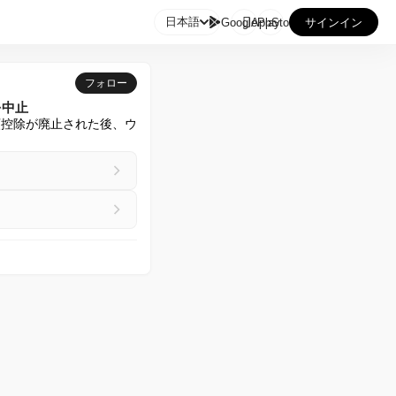

日本語
GooglePlay
AppStore
サインイン
フォロー
を中止
税額控除が廃止された後、ウ