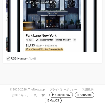
RSS Hunter
•
4月29日
© 2015-2026, TheNote.app
·
プライバシーポリシー
·
利用規約
·
GooglePlay
 AppStore
お問い合わせ
·
·
·
 MacOS