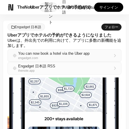
日
製
ジ

TheNote
Uberアプリでホテルの予約ができるようになりました
本
GooglePlay
AppStore
サインイン
品
ェ
語
ン
ト
Engadget 日本語
フォロー
Uberアプリでホテルの予約ができるようになりました
Uberは、外出先での利用に向けて、アプリに多数の新機能を追
加します。
You can now book a hotel via the Uber app
engadget.com
Engadget 日本語 RSS
thenote.app