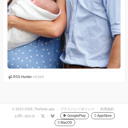
RSS Hunter
•
4月28日
© 2015-2026, TheNote.app
·
プライバシーポリシー
·
利用規約
·
GooglePlay
 AppStore
お問い合わせ
·
·
·
 MacOS