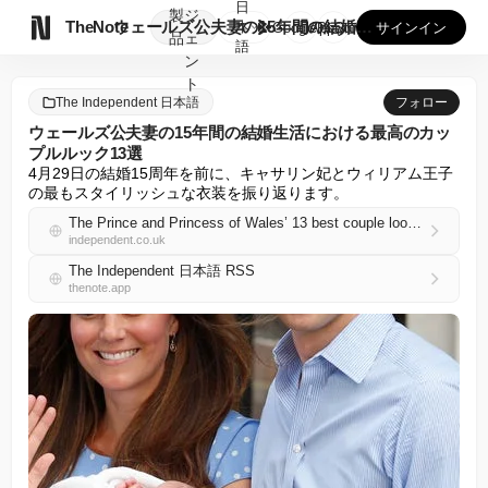
日
製
ジ

TheNote
ウェールズ公夫妻の15年間の結婚生活における最高のカップルル...
本
GooglePlay
AppStore
サインイン
品
ェ
語
ン
ト
The Independent 日本語
フォロー
ウェールズ公夫妻の15年間の結婚生活における最高のカッ
プルルック13選
4月29日の結婚15周年を前に、キャサリン妃とウィリアム王子
の最もスタイリッシュな衣装を振り返ります。
The Prince and Princess of Wales’ 13 best couple looks over their 15-year marriage
independent.co.uk
The Independent 日本語 RSS
thenote.app