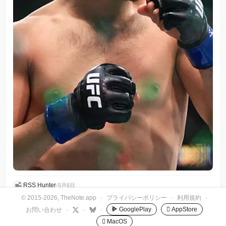
RSS Hunter
•
5月6日
© 2015-2026, TheNote.app
·
プライバシーポリシー
·
利用規約
·
GooglePlay
 AppStore
お問い合わせ
·
·
·
 MacOS