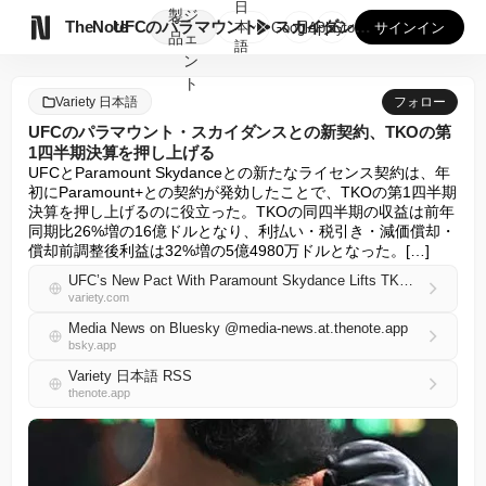
日
製
ジ

TheNote
UFCのパラマウント・スカイダンスとの新契約、TKOの第1四...
本
GooglePlay
AppStore
サインイン
品
ェ
語
ン
ト
Variety 日本語
フォロー
UFCのパラマウント・スカイダンスとの新契約、TKOの第
1四半期決算を押し上げる
UFCとParamount Skydanceとの新たなライセンス契約は、年
初にParamount+との契約が発効したことで、TKOの第1四半期
決算を押し上げるのに役立った。TKOの同四半期の収益は前年
同期比26%増の16億ドルとなり、利払い・税引き・減価償却・
償却前調整後利益は32%増の5億4980万ドルとなった。[…]
UFC’s New Pact With Paramount Skydance Lifts TKO’s Q1 Earnings
variety.com
Media News on Bluesky @media-news.at.thenote.app
bsky.app
Variety 日本語 RSS
thenote.app