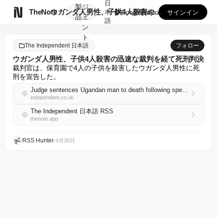
日
製
ジ

TheNote
ウガンダ人男性、子供4人殺害の迅速な裁判を経て死刑判決
本
GooglePlay
AppStore
サインイン
品
ェ
語
ン
ト
The Independent 日本語
フォロー
ウガンダ人男性、子供4人殺害の迅速な裁判を経て死刑判決
裁判官は、保育園で4人の子供を殺害したウガンダ人男性に死
刑を宣告した。
Judge sentences Ugandan man to death following speedy trial for killing 4 children
independent.co.uk
The Independent 日本語 RSS
thenote.app
RSS Hunter
•
4月30日