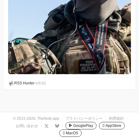
RSS Hunter
•
5月3日
© 2015-2026, TheNote.app
·
プライバシーポリシー
·
利用規約
·
GooglePlay
 AppStore
お問い合わせ
·
·
·
 MacOS