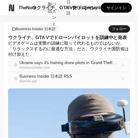
日
製
ジ

TheNote
ウクライナ、GTA Vでドローンパイロットを訓練中と発表
本
GooglePlay
AppStore
サインイン
品
ェ
語
ン
ト
Business Insider 日本語
フォロー
ウクライナ、GTA Vでドローンパイロットを訓練中と発表
ビデオゲームは実際の訓練に取って代わるものではないが、
「リラックスするのに最適な方法」だと、ウクライナ国防省は
付け加えた。
Ukraine says it's training drone pilots in 'Grand Theft Auto V'
businessinsider.com
Business Insider 日本語 RSS
thenote.app