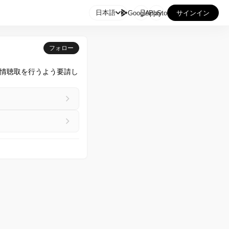

日本語
GooglePlay
AppStore
サインイン
フォロー
情聴取を行うよう要請し