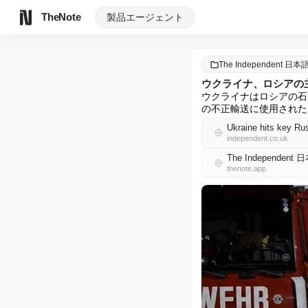
TheNote
製品
エージェント
The Independent 日本
ウクライナ、ロシアの
ウクライナはロシアの石
の不正輸送に使用された
Ukraine hits key Rus
independent.co.uk
The Independent
thenote.app