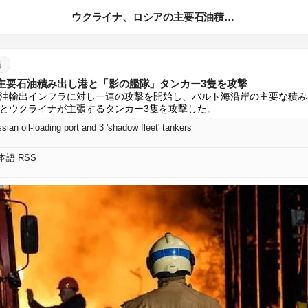
ウクライナ、ロシアの主要石油積み出し港と「影の艦隊」タンカー...
語
主要石油積み出し港と「影の艦隊」タンカー3隻を攻撃
油輸出インフラに対し一連の攻撃を開始し、バルト海沿岸の主要な積み
とウクライナが主張するタンカー3隻を攻撃した。
sian oil-loading port and 3 'shadow fleet' tankers
 日本語 RSS