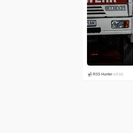
RSS Hunter
•
5月3日