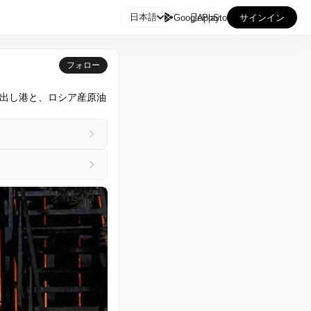

日本語
GooglePlay
AppStore
サインイン
フォロー
出し港と、ロシア産原油