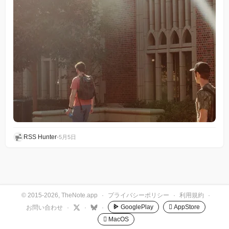
RSS Hunter
•
5月5日
© 2015-2026, TheNote.app
·
プライバシーポリシー
·
利用規約
·
GooglePlay
 AppStore
お問い合わせ
·
·
·
 MacOS