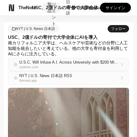
日
製
ジ

TheNote
USC、2億ドルの寄付で大学全体にAIを導入
本
GooglePlay
AppStore
サインイン
品
ェ
語
ン
ト
NYT | U.S. News 日本語
フォロー
USC、2億ドルの寄付で大学全体にAIを導入
南カリフォルニア大学は、ヘルスケアや芸術などの分野に人工
知能を統合したいと考えている。他の大学も寄付金を利用して
AIにさらに注力している。
U.S.C. Will Infuse A.I. Across University with $200 Million Donation
nytimes.com
NYT | U.S. News 日本語 RSS
thenote.app