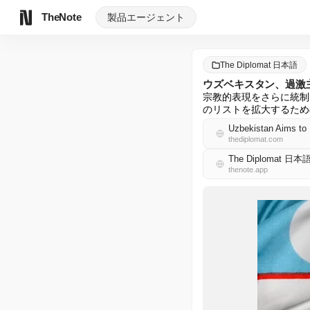
TheNote
製品
エージェント
The Diplomat 日本語
ウズベキスタン、過激
宗教的表現をさらに統制
のリストを拡大するため
Uzbekistan Aims to
thediplomat.com
The Diplomat 日本
thenote.app