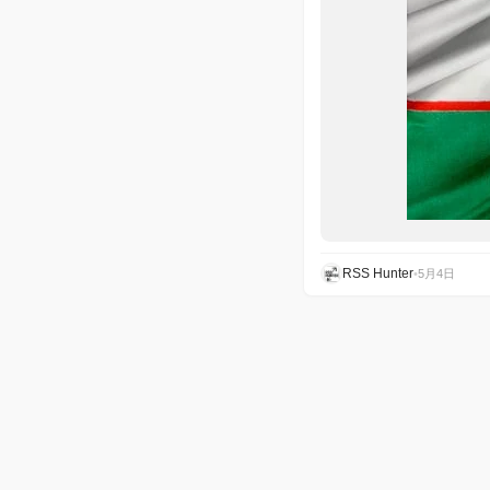
RSS Hunter
•
5月4日