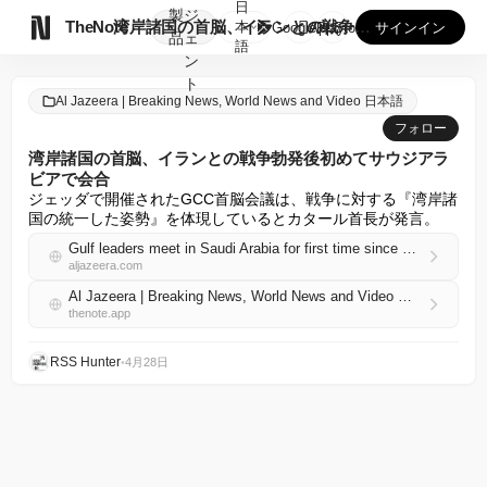
日
製
ジ

TheNote
湾岸諸国の首脳、イランとの戦争勃発後初めてサウジアラビアで会...
本
GooglePlay
AppStore
サインイン
品
ェ
語
ン
ト
Al Jazeera | Breaking News, World News and Video 日本語
フォロー
湾岸諸国の首脳、イランとの戦争勃発後初めてサウジアラ
ビアで会合
ジェッダで開催されたGCC首脳会議は、戦争に対する『湾岸諸
国の統一した姿勢』を体現しているとカタール首長が発言。
Gulf leaders meet in Saudi Arabia for first time since start of war on Iran
aljazeera.com
Al Jazeera | Breaking News, World News and Video 日本語 RSS
thenote.app
RSS Hunter
•
4月28日