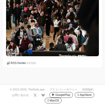
RSS Hunter
•
4月29日
© 2015-2026, TheNote.app
·
プライバシーポリシー
·
利用規約
·
GooglePlay
 AppStore
お問い合わせ
·
·
·
 MacOS