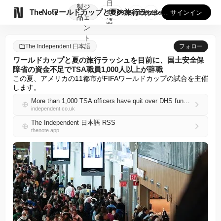
日
製
ジ

TheNote
ワールドカップと夏の旅行ラッシュを目前に、国土安全保障省の資...
本
GooglePlay
AppStore
サインイン
品
ェ
語
ン
ト
The Independent 日本語
フォロー
ワールドカップと夏の旅行ラッシュを目前に、国土安全保
障省の資金不足でTSA職員1,000人以上が辞職
この夏、アメリカの11都市がFIFAワールドカップの試合を主催
します。
More than 1,000 TSA officers have quit over DHS funding lapse just in time for World Cup and summer travel crush
independent.co.uk
The Independent 日本語 RSS
thenote.app