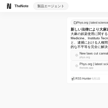
TheNote
製品
エージェント
Phys.org | latest scie
新しい法律により大麻
大麻の娯楽使用に関する法
Medicine、Instituto 
と、逮捕における人種間
的な不平等を完全に解決
New laws cut cannabi
phys.org
Phys.org | latest 
thenote.app
RSS Hunter
•
5月1日