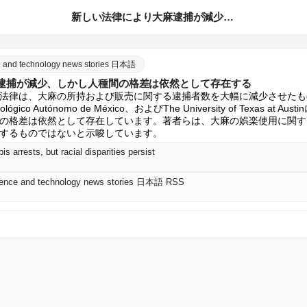
新しい法律により大麻逮捕が減少、しかし人種間の格差は依然とし...
nce and technology news stories 日本語
逮捕が減少、しかし人種間の格差は依然として存在する
律は、大麻の所持および販売に関する逮捕者数を大幅に減少させたものの、Weil
Tecnológico Autónomo de México、およびThe University of Texas 
の格差は依然として存在しています。著者らは、大麻の娯楽使用に関す
するものではないと示唆しています。
s arrests, but racial disparities persist
science and technology news stories 日本語 RSS