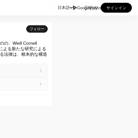

日本語
GooglePlay
AppStore
サインイン
フォロー
l Cornell 
at Austinによる新たな研究による
る法律は、根本的な構造