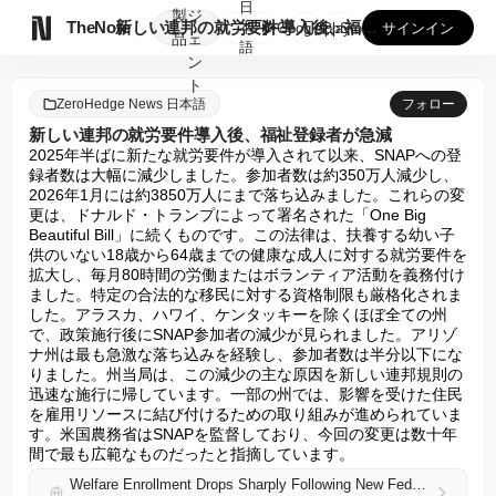
日
製
ジ

TheNote
新しい連邦の就労要件導入後、福祉登録者が急減
本
GooglePlay
AppStore
サインイン
品
ェ
語
ン
ト
ZeroHedge News 日本語
フォロー
新しい連邦の就労要件導入後、福祉登録者が急減
2025年半ばに新たな就労要件が導入されて以来、SNAPへの登
録者数は大幅に減少しました。参加者数は約350万人減少し、
2026年1月には約3850万人にまで落ち込みました。これらの変
更は、ドナルド・トランプによって署名された「One Big 
Beautiful Bill」に続くものです。この法律は、扶養する幼い子
供のいない18歳から64歳までの健康な成人に対する就労要件を
拡大し、毎月80時間の労働またはボランティア活動を義務付け
ました。特定の合法的な移民に対する資格制限も厳格化されま
した。アラスカ、ハワイ、ケンタッキーを除くほぼ全ての州
で、政策施行後にSNAP参加者の減少が見られました。アリゾ
ナ州は最も急激な落ち込みを経験し、参加者数は半分以下にな
りました。州当局は、この減少の主な原因を新しい連邦規則の
迅速な施行に帰しています。一部の州では、影響を受けた住民
を雇用リソースに結び付けるための取り組みが進められていま
す。米国農務省はSNAPを監督しており、今回の変更は数十年
間で最も広範なものだったと指摘しています。
Welfare Enrollment Drops Sharply Following New Federal Work Requirements