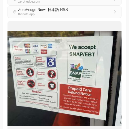
zerohedge.com
ZeroHedge News 日本語 RSS
thenote.app