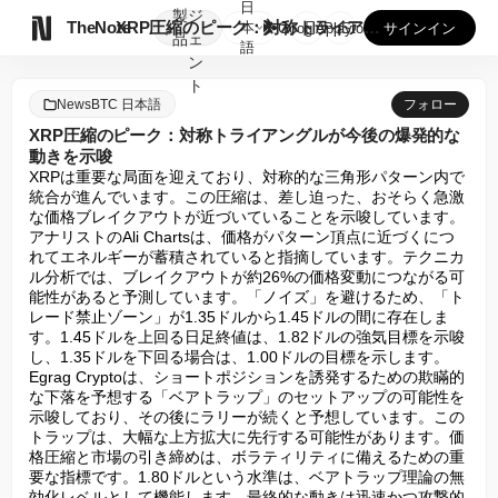
日
製
ジ

TheNote
XRP圧縮のピーク：対称トライアングルが今後の爆発的な動きを...
本
GooglePlay
AppStore
サインイン
品
ェ
語
ン
ト
NewsBTC 日本語
フォロー
XRP圧縮のピーク：対称トライアングルが今後の爆発的な
動きを示唆
XRPは重要な局面を迎えており、対称的な三角形パターン内で
統合が進んでいます。この圧縮は、差し迫った、おそらく急激
な価格ブレイクアウトが近づいていることを示唆しています。
アナリストのAli Chartsは、価格がパターン頂点に近づくにつ
れてエネルギーが蓄積されていると指摘しています。テクニカ
ル分析では、ブレイクアウトが約26%の価格変動につながる可
能性があると予測しています。「ノイズ」を避けるため、「ト
レード禁止ゾーン」が1.35ドルから1.45ドルの間に存在しま
す。1.45ドルを上回る日足終値は、1.82ドルの強気目標を示唆
し、1.35ドルを下回る場合は、1.00ドルの目標を示します。
Egrag Cryptoは、ショートポジションを誘発するための欺瞞的
な下落を予想する「ベアトラップ」のセットアップの可能性を
示唆しており、その後にラリーが続くと予想しています。この
トラップは、大幅な上方拡大に先行する可能性があります。価
格圧縮と市場の引き締めは、ボラティリティに備えるための重
要な指標です。1.80ドルという水準は、ベアトラップ理論の無
効化レベルとして機能します。最終的な動きは迅速かつ攻撃的