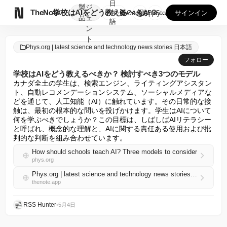
日
製
ジ

TheNote
学校はAIをどう教えるべきか？ 検討すべき3つのモデル
本
GooglePlay
AppStore
サインイン
品
ェ
語
ン
ト
Phys.org | latest science and technology news stories 日本語
フォロー
学校はAIをどう教えるべきか？ 検討すべき3つのモデル
カナダ全土の学生は、検索エンジン、ライティングアシスタン
ト、自動レコメンデーションシステム、ソーシャルメディアな
どを通じて、人工知能（AI）に触れています。その日常的な接
触は、最初の根本的な問いを投げかけます。学生はAIについて
何を学ぶべきでしょうか？この目標は、しばしばAIリテラシー
と呼ばれ、概念的な理解と、AIに関する責任ある使用および批
判的な判断を組み合わせています。
How should schools teach AI? Three models to consider
phys.org
Phys.org | latest science and technology news stories 日本語 RSS
thenote.app
RSS Hunter
•
5月4日