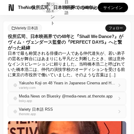
日
製
ジ

TheNote
役所広司、日本映画界での48年と『Shall We Danc...
本
GooglePlay
AppStore
サインイン
品
ェ
語
ン
ト
Variety 日本語
フォロー
役所広司、日本映画界での48年と『Shall We Dance?』が
ヴィム・ヴェンダース監督の『PERFECT DAYS』へと繋
がった経緯
日本で最も称賛される俳優の一人である仲代達矢が、若い弟子
の芸名が舞台にはあまりにも平凡だと判断したとき、彼は意外
なインスピレーションに頼りました。当時橋本浩二と呼ばれて
いた橋本浩二は、仲代の演技学校のオーディションを受ける前
に東京の市役所で働いていました。そのような言葉は [...]
Yakusho Koji on 48 Years in Japanese Cinema and How ‘Shall We Dance?’ Brought Him to Wim Wenders’ ‘Perfect Days’
variety.com
Media News on Bluesky @media-news.at.thenote.app
bsky.app
Variety 日本語 RSS
thenote.app