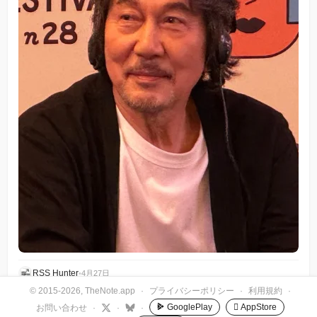
RSS Hunter
•
4月27日
© 2015-2026, TheNote.app
·
プライバシーポリシー
·
利用規約
·
GooglePlay
 AppStore
お問い合わせ
·
·
·