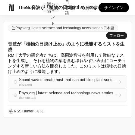
日
製
ジ

TheNote
音波が「植物の日焼け止め」のように機能するミストを生成
本
GooglePlay
AppStore
サインイン
品
ェ
語
ン
ト
Phys.org | latest science and technology news stories 日本語
フォロー
音波が「植物の日焼け止め」のように機能するミストを生
成
RMIT大学の研究者たちは、高周波音波を利用して微細なミス
トを生成し、それを植物の葉を含む壊れやすい表面にコーティ
ングする新しい方法を開発しました。このミストは植物の日焼
け止めのように機能します。
Sound waves create mist that can act like 'plant sunscreen'
phys.org
Phys.org | latest science and technology news stories 日本語 RSS
thenote.app
RSS Hunter
•
5月6日