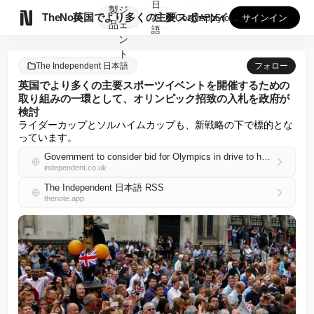
日
製
ジ

TheNote
英国でより多くの主要スポーツイベントを開催するための取り組み...
本
GooglePlay
AppStore
サインイン
品
ェ
語
ン
ト
The Independent 日本語
フォロー
英国でより多くの主要スポーツイベントを開催するための
取り組みの一環として、オリンピック招致の入札を政府が
検討
ライダーカップとソルハイムカップも、新戦略の下で標的とな
っています。
Government to consider bid for Olympics in drive to host more major sporting events in UK
independent.co.uk
The Independent 日本語 RSS
thenote.app