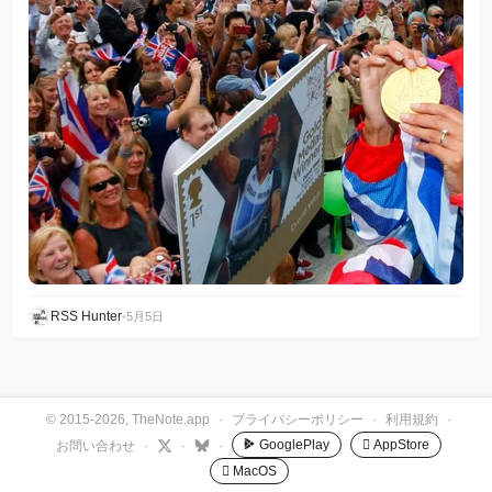
RSS Hunter
•
5月5日
© 2015-2026, TheNote.app
·
プライバシーポリシー
·
利用規約
·
GooglePlay
 AppStore
お問い合わせ
·
·
·
 MacOS