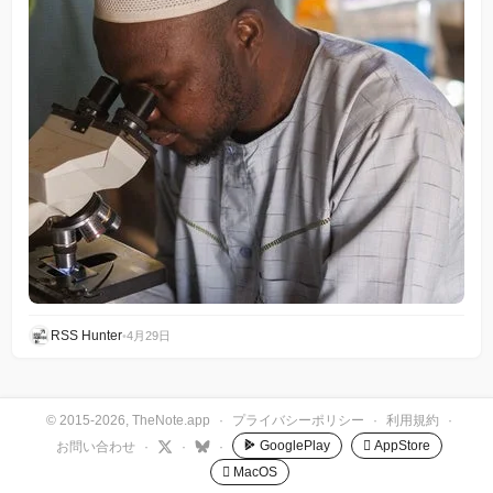
RSS Hunter
•
4月29日
© 2015-2026, TheNote.app
·
プライバシーポリシー
·
利用規約
·
GooglePlay
 AppStore
お問い合わせ
·
·
·
 MacOS