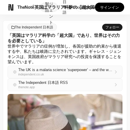
日
製
ジ

TheNote
「英国はマラリア科学の「超大国」であり、世界はその力を必要と...
本
GooglePlay
AppStore
サインイン
品
ェ
語
ン
ト
The Independent 日本語
フォロー
「英国はマラリア科学の「超大国」であり、世界はその力
を必要としている」
世界中でマラリアの症例が増加し、各国が援助の約束から後退
する中、私たちは岐路に立たされています。ギャレス・ジェン
キンスは、英国政府がマラリア研究への投資を保護することを
望んでいます。
The UK is a malaria science ‘superpower’ – and the world needs that
independent.co.uk
The Independent 日本語 RSS
thenote.app