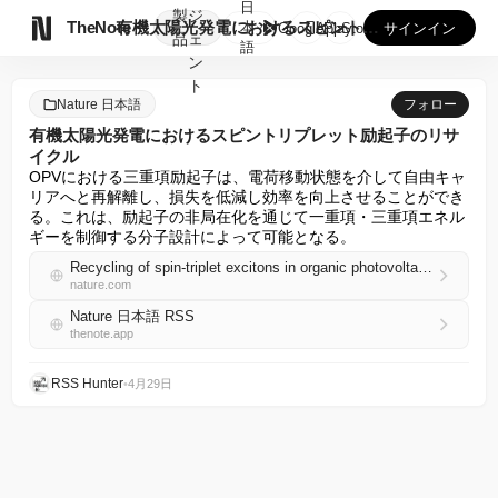
日
製
ジ

TheNote
有機太陽光発電におけるスピントリプレット励起子のリサイクル
本
GooglePlay
AppStore
サインイン
品
ェ
語
ン
ト
Nature 日本語
フォロー
有機太陽光発電におけるスピントリプレット励起子のリサ
イクル
OPVにおける三重項励起子は、電荷移動状態を介して自由キャ
リアへと再解離し、損失を低減し効率を向上させることができ
る。これは、励起子の非局在化を通じて一重項・三重項エネル
ギーを制御する分子設計によって可能となる。
Recycling of spin-triplet excitons in organic photovoltaics
nature.com
Nature 日本語 RSS
thenote.app
RSS Hunter
•
4月29日