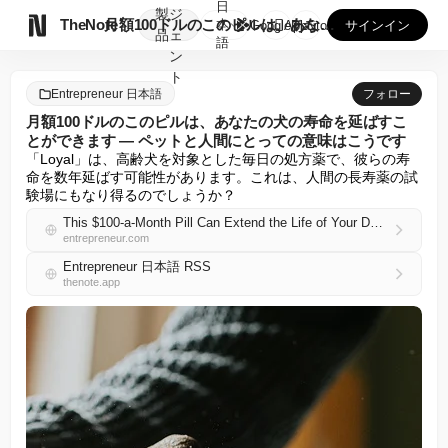
日
製
ジ

TheNote
月額100ドルのこのピルは、あなたの犬の寿命を延ばすことがで...
本
GooglePlay
AppStore
サインイン
品
ェ
語
ン
ト
Entrepreneur 日本語
フォロー
月額100ドルのこのピルは、あなたの犬の寿命を延ばすこ
とができます — ペットと人間にとっての意味はこうです
「Loyal」は、高齢犬を対象とした毎日の処方薬で、彼らの寿
命を数年延ばす可能性があります。これは、人間の長寿薬の試
験場にもなり得るのでしょうか？
This $100-a-Month Pill Can Extend the Life of Your Dog — Here’s What It Means for Pets and Humans
entrepreneur.com
Entrepreneur 日本語 RSS
thenote.app