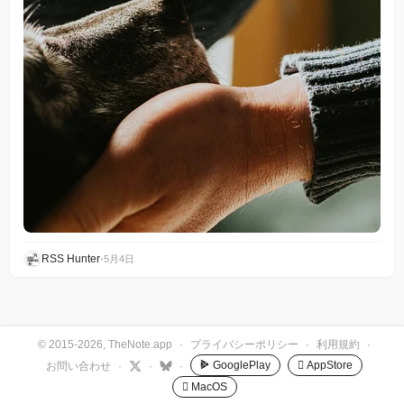
RSS Hunter
•
5月4日
© 2015-2026, TheNote.app
·
プライバシーポリシー
·
利用規約
·
GooglePlay
 AppStore
お問い合わせ
·
·
·
 MacOS