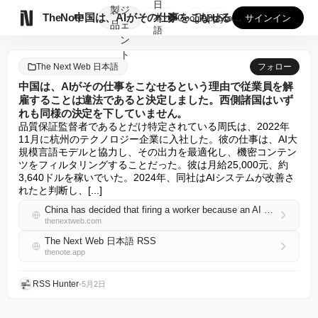
日
製
ジ

TheNote
中国は、AIがその仕事をこなせるという理由で従業員を解雇する...
本
GooglePlay
AppStore
サインイン
品
ェ
語
ン
ト
The Next Web 日本語
フォロー
中国は、AIがその仕事をこなせるという理由で従業員を解
雇することは違法であると決定しました。西側諸国はいず
れも同様の決定を下していません。
品質保証監督者であるとだけ特定されている周氏は、2022年
11月に杭州のテクノロジー企業に入社した。彼の仕事は、AI大
規模言語モデルと協力し、その出力を最適化し、機密コンテン
ツをフィルタリングすることだった。彼は月給25,000元、約
3,640ドルを稼いでいた。2024年、同社はAIシステムが改善さ
れたと判断し、[...]
China has decided that firing a worker because an AI can do their job is illegal. No Western country has done the same.
thenextweb.com
The Next Web 日本語 RSS
thenote.app
RSS Hunter
•
5月2日