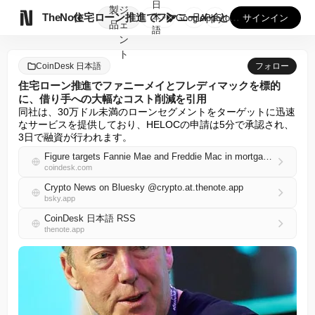
日
製
ジ

TheNote
住宅ローン推進でファニーメイとフレディマックを標的に、借り手...
本
GooglePlay
AppStore
サインイン
品
ェ
語
ン
ト
CoinDesk 日本語
フォロー
住宅ローン推進でファニーメイとフレディマックを標的
に、借り手への大幅なコスト削減を引用
同社は、30万ドル未満のローンセグメントをターゲットに迅速
なサービスを提供しており、HELOCの申請は5分で承認され、
3日で融資が行われます。
Figure targets Fannie Mae and Freddie Mac in mortgage push, citing massive cost cuts for borrowers
coindesk.com
Crypto News on Bluesky @crypto.at.thenote.app
bsky.app
CoinDesk 日本語 RSS
thenote.app