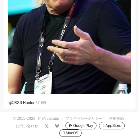
RSS Hunter
•
5月5日
© 2015-2026, TheNote.app
·
プライバシーポリシー
·
利用規約
·
GooglePlay
 AppStore
お問い合わせ
·
·
·
 MacOS