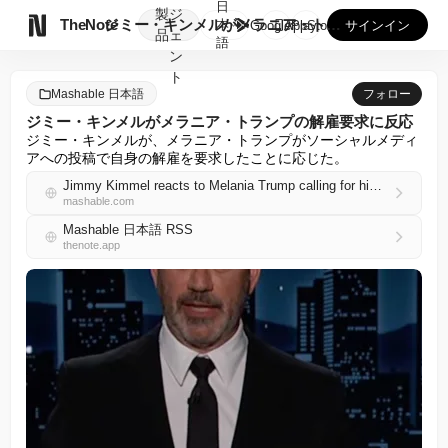
日
製
ジ

TheNote
ジミー・キンメルがメラニア・トランプの解雇要求に反応
本
GooglePlay
AppStore
サインイン
品
ェ
語
ン
ト
Mashable 日本語
フォロー
ジミー・キンメルがメラニア・トランプの解雇要求に反応
ジミー・キンメルが、メラニア・トランプがソーシャルメディ
アへの投稿で自身の解雇を要求したことに応じた。
Jimmy Kimmel reacts to Melania Trump calling for him to be fired
mashable.com
Mashable 日本語 RSS
thenote.app