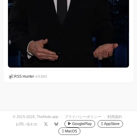
RSS Hunter
•
4月28日
© 2015-2026, TheNote.app
·
プライバシーポリシー
·
利用規約
·
GooglePlay
 AppStore
お問い合わせ
·
·
·
 MacOS