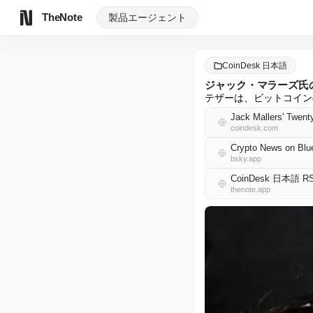
TheNote
製品
エージェント
CoinDesk 日本語
ジャック・マラーズ氏のT
テザーは、ビットコイン
Jack Mallers' Twent
coindesk.com
Crypto News on Blu
bsky.app
CoinDesk 日本語 R
thenote.app