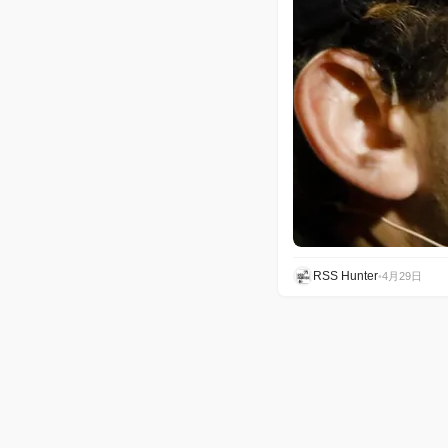
RSS Hunter
•
4月29日