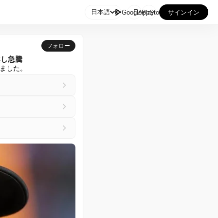

日本語
GooglePlay
AppStore
サインイン
フォロー
案し急騰
ました。