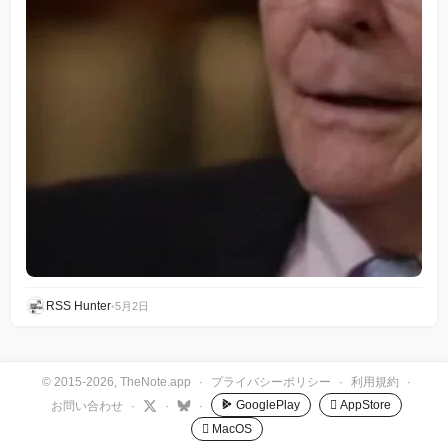
RSS Hunter
•
5月2日
© 2015-2026, TheNote.app
·
プライバシーポリシー
·
利用規約
·
GooglePlay
 AppStore
お問い合わせ
·
·
·
 MacOS