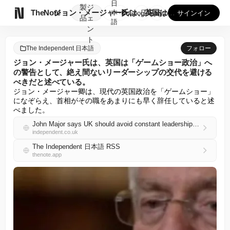
日
製
ジ

TheNote
ジョン・メージャー氏は、英国は「ゲームショー政治」への警告と...
本
GooglePlay
AppStore
サインイン
品
ェ
語
ン
ト
The Independent 日本語
フォロー
ジョン・メージャー氏は、英国は「ゲームショー政治」へ
の警告として、絶え間ないリーダーシップの交代を避ける
べきだと述べている。
ジョン・メージャー卿は、現代の英国政治を「ゲームショー」
になぞらえ、首相がその職をあまりにも早く辞任していると述
べました。
John Major says UK should avoid constant leadership changes as he warns of ‘gameshow politics’
independent.co.uk
The Independent 日本語 RSS
thenote.app