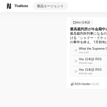
TheNote
製品
エージェント
Vox 日本語
最高裁判所が今会期中
最高裁判所判事になるの
ける「シャドー・ドケッ
の事件を終え、7月初旬に町
What the Supreme Cou
vox.com
Vox 日本語 RSS
thenote.app
Vox 日本語 RSS
thenote.app
RSS Hunter
•
5月4日