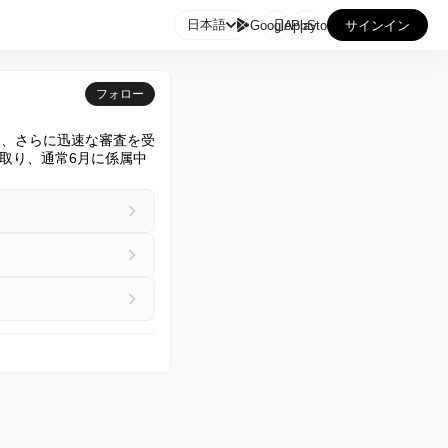

日本語
GooglePlay
AppStore
サインイン
フォロー
し、さらに迅速な審査を受
取り、通常6月に係属中