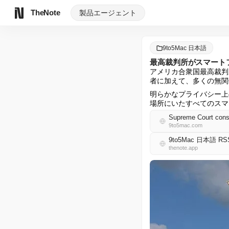
TheNote
製品
エージェント
9to5Mac 日本語
最高裁判所がスマート
アメリカ合衆国最高裁判
者に加えて、多くの無関
明らかなプライバシー上
場所にいたすべてのスマ
Supreme Court consid
9to5mac.com
9to5Mac 日本語 RS
thenote.app