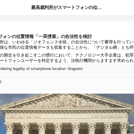
最高裁判所がスマートフォンの位置情報「一斉捜索」の合法性を検...
フォンの位置情報「一斉捜索」の合法性を検討
所は、いわゆる「ジオフェンス令状」の合法性について審理を行ってい
係な市民の位置情報データも収集することから、「デジタル網」とも呼
の懸念を引き起こすこの慣行において、テクノロジー大手企業は、犯罪
ートフォンユーザーを特定するよう、法執行機関からますます求められ
ering legality of smartphone location ‘dragnets’
S