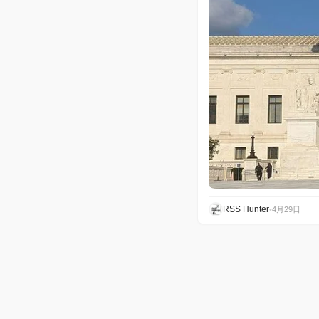
RSS Hunter
•
4月29日