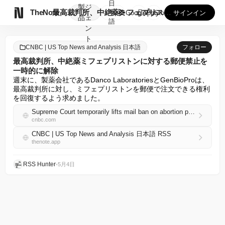
日
製
ジ

TheNote
最高裁判所、中絶薬ミフェプリストンに対する郵便禁止を一時的に...
本
GooglePlay
AppStore
サインイン
品
ェ
語
ン
ト
CNBC | US Top News and Analysis 日本語
フォロー
最高裁判所、中絶薬ミフェプリストンに対する郵便禁止を
一時的に解除
週末に、製薬会社であるDanco LaboratoriesとGenBioProは、
最高裁判所に対し、ミフェプリストンを郵便で注文できる権利
を回復するよう求めました。
Supreme Court temporarily lifts mail ban on abortion pill mifepristone
cnbc.com
CNBC | US Top News and Analysis 日本語 RSS
thenote.app
RSS Hunter
•
5月4日