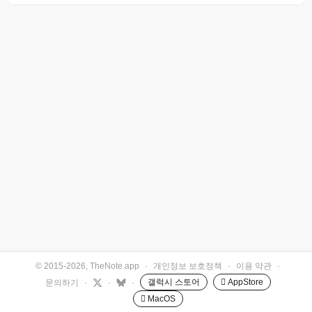
© 2015-2026, TheNote.app
·
개인정보 보호정책
·
이용 약관
·
갤럭시 스토어
 AppStore
문의하기
·
·
·
 MacOS