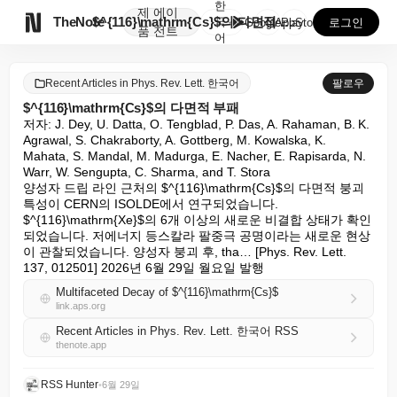
한
제
에이

TheNote
$^{116}\mathrm{Cs}$의 다면적 부패
국
GooglePlay
AppStore
로그인
품
전트
어
Recent Articles in Phys. Rev. Lett. 한국어
팔로우
$^{116}\mathrm{Cs}$의 다면적 부패
저자: J. Dey, U. Datta, O. Tengblad, P. Das, A. Rahaman, B. K. 
Agrawal, S. Chakraborty, A. Gottberg, M. Kowalska, K. 
Mahata, S. Mandal, M. Madurga, E. Nacher, E. Rapisarda, N. 
Warr, W. Sengupta, C. Sharma, and T. Stora

양성자 드립 라인 근처의 $^{116}\mathrm{Cs}$의 다면적 붕괴 
특성이 CERN의 ISOLDE에서 연구되었습니다. 
$^{116}\mathrm{Xe}$의 6개 이상의 새로운 비결합 상태가 확인
되었습니다. 저에너지 등스칼라 팔중극 공명이라는 새로운 현상
이 관찰되었습니다. 양성자 붕괴 후, tha… [Phys. Rev. Lett. 
137, 012501] 2026년 6월 29일 월요일 발행
Multifaceted Decay of $^{116}\mathrm{Cs}$
link.aps.org
Recent Articles in Phys. Rev. Lett. 한국어 RSS
thenote.app
RSS Hunter
•
6월 29일