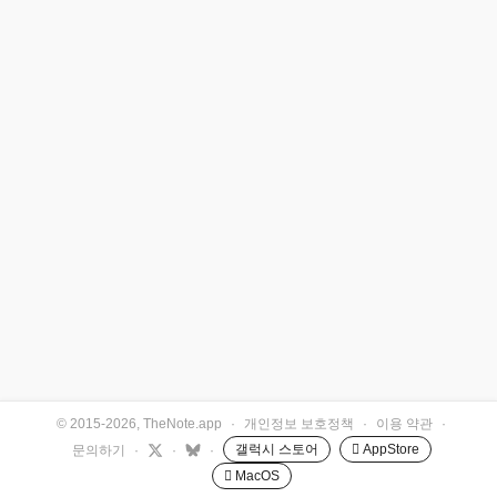
© 2015-2026, TheNote.app
·
개인정보 보호정책
·
이용 약관
·
갤럭시 스토어
 AppStore
문의하기
·
·
·
 MacOS