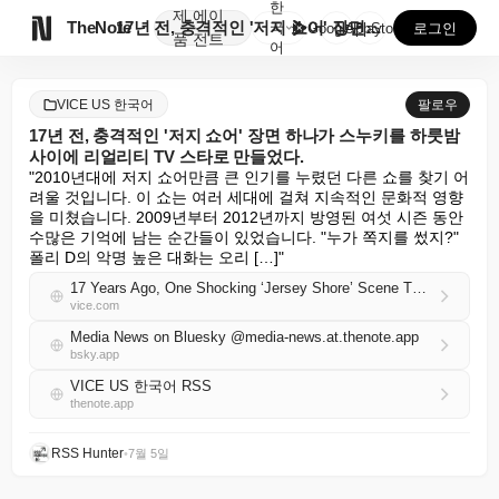
한
제
에이

TheNote
17년 전, 충격적인 '저지 쇼어' 장면 하나가 스누키...
국
GooglePlay
AppStore
로그인
품
전트
어
VICE US 한국어
팔로우
17년 전, 충격적인 '저지 쇼어' 장면 하나가 스누키를 하룻밤
사이에 리얼리티 TV 스타로 만들었다.
"2010년대에 저지 쇼어만큼 큰 인기를 누렸던 다른 쇼를 찾기 어
려울 것입니다. 이 쇼는 여러 세대에 걸쳐 지속적인 문화적 영향
을 미쳤습니다. 2009년부터 2012년까지 방영된 여섯 시즌 동안 
수많은 기억에 남는 순간들이 있었습니다. "누가 쪽지를 썼지?" 
폴리 D의 악명 높은 대화는 오리 […]"
17 Years Ago, One Shocking ‘Jersey Shore’ Scene Turned Snooki Into a Reality TV Star Overnight
vice.com
Media News on Bluesky @media-news.at.thenote.app
bsky.app
VICE US 한국어 RSS
thenote.app
RSS Hunter
•
7월 5일