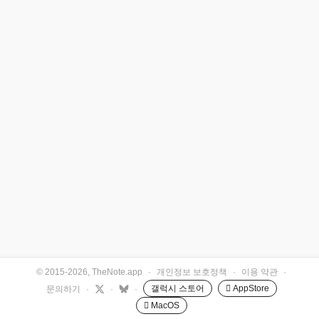
© 2015-2026, TheNote.app
·
개인정보 보호정책
·
이용 약관
·
갤럭시 스토어
 AppStore
문의하기
·
·
·
 MacOS