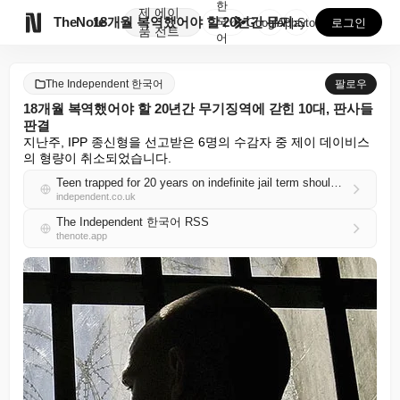
한
제
에이

TheNote
18개월 복역했어야 할 20년간 무기징역에 갇힌 10대...
국
GooglePlay
AppStore
로그인
품
전트
어
The Independent 한국어
팔로우
18개월 복역했어야 할 20년간 무기징역에 갇힌 10대, 판사들
판결
지난주, IPP 종신형을 선고받은 6명의 수감자 중 제이 데이비스
의 형량이 취소되었습니다.
Teen trapped for 20 years on indefinite jail term should have served 18 months, judges rule
independent.co.uk
The Independent 한국어 RSS
thenote.app