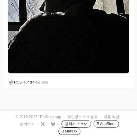
RSS Hunter
•
4월 28일
© 2015-2026, TheNote.app
·
개인정보 보호정책
·
이용 약관
·
갤럭시 스토어
 AppStore
문의하기
·
·
·
 MacOS