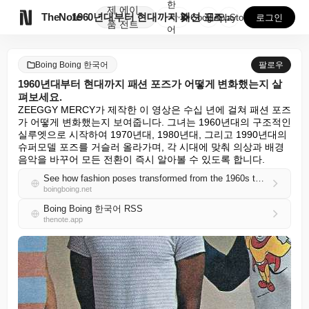
한
제
에이

TheNote
1960년대부터 현대까지 패션 포즈가 어떻게 변화했는지...
국
GooglePlay
AppStore
로그인
품
전트
어
Boing Boing 한국어
팔로우
1960년대부터 현대까지 패션 포즈가 어떻게 변화했는지 살
펴보세요.
ZEEGGY MERCY가 제작한 이 영상은 수십 년에 걸쳐 패션 포즈
가 어떻게 변화했는지 보여줍니다. 그녀는 1960년대의 구조적인 
실루엣으로 시작하여 1970년대, 1980년대, 그리고 1990년대의 
슈퍼모델 포즈를 거슬러 올라가며, 각 시대에 맞춰 의상과 배경 
음악을 바꾸어 모든 전환이 즉시 알아볼 수 있도록 합니다.
See how fashion poses transformed from the 1960s to the modern day
boingboing.net
Boing Boing 한국어 RSS
thenote.app