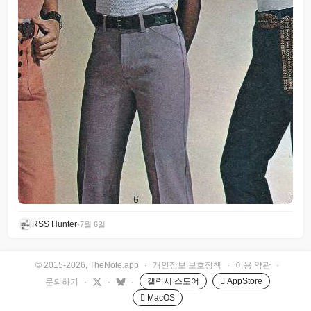
RSS Hunter
•
7월 6일
© 2015-2026, TheNote.app
·
개인정보 보호정책
·
이용 약관
·
갤럭시 스토어
 AppStore
문의하기
·
·
·
 MacOS