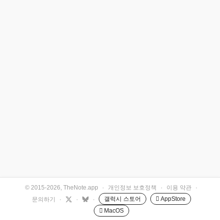
© 2015-2026, TheNote.app
·
개인정보 보호정책
·
이용 약관
·
갤럭시 스토어
 AppStore
문의하기
·
·
·
 MacOS