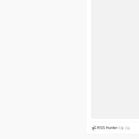
RSS Hunter
•
5월 1일