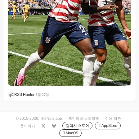
RSS Hunter
•
6월 27일
© 2015-2026, TheNote.app
·
개인정보 보호정책
·
이용 약관
·
갤럭시 스토어
 AppStore
문의하기
·
·
·
 MacOS