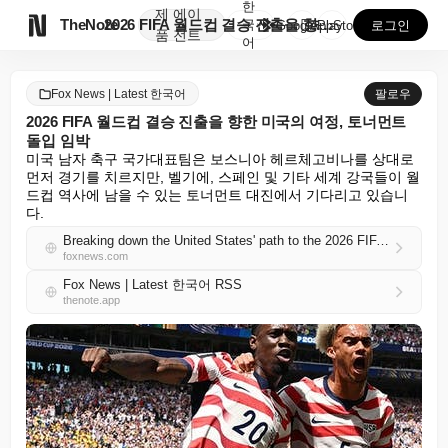
한
제
에이

TheNote
2026 FIFA 월드컵 결승 진출을 향한 미국의 여정...
국
GooglePlay
AppStore
로그인
품
전트
어
Fox News | Latest 한국어
팔로우
2026 FIFA 월드컵 결승 진출을 향한 미국의 여정, 토너먼트
돌입 임박
미국 남자 축구 국가대표팀은 보스니아 헤르체고비나를 상대로 
먼저 경기를 치르지만, 벨기에, 스페인 및 기타 세계 강국들이 월
드컵 역사에 남을 수 있는 토너먼트 대진에서 기다리고 있습니
다.
Breaking down the United States' path to the 2026 FIFA World Cup final as knockout play nears
foxnews.com
Fox News | Latest 한국어 RSS
thenote.app