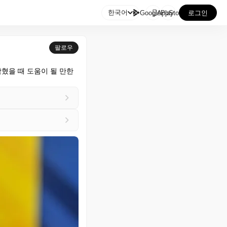

한국어
GooglePlay
AppStore
로그인
팔로우
혔을 때 도움이 될 만한 