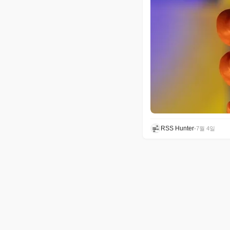
RSS Hunter
•
7월 4일