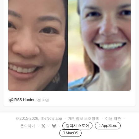
RSS Hunter
•
6월 30일
© 2015-2026, TheNote.app
·
개인정보 보호정책
·
이용 약관
·
갤럭시 스토어
 AppStore
문의하기
·
·
·
 MacOS