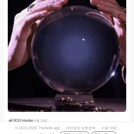
RSS Hunter
•
6월 29일
© 2015-2026, TheNote.app
·
개인정보 보호정책
·
이용 약관
·