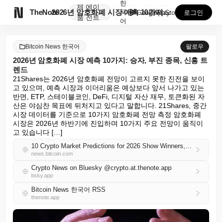
한
제
에이

TheNote
2026년 암호화폐 시장 예측 10가지: 승자, 부진 ...
국
GooglePlay
AppStore
로그인
품
전트
어
Bitcoin News 한국어
팔로우
2026년 암호화폐 시장 예측 10가지: 승자, 부진 종목, 신흥 트
렌드
21Shares는 2026년 암호화폐 전망이 고르지 못한 진전을 보이
고 있으며, 예측 시장과 이더리움은 예상보다 앞서 나가고 있는 
반면, ETP, 스테이블코인, DeFi, 디지털 자산 재무, 토큰화된 자
산은 야심찬 목표에 뒤처지고 있다고 말합니다. 21Shares, 중간 
시장 데이터를 기준으로 10가지 암호화폐 전망 측정 암호화폐 
시장은 2026년 하반기에 진입하며 10가지 주요 전망이 움직이
고 있습니다 […]
10 Crypto Market Predictions for 2026 Show Winners, Laggards, and Emerging Trends
news.bitcoin.com
Crypto News on Bluesky @crypto.at.thenote.app
bsky.app
Bitcoin News 한국어 RSS
thenote.app