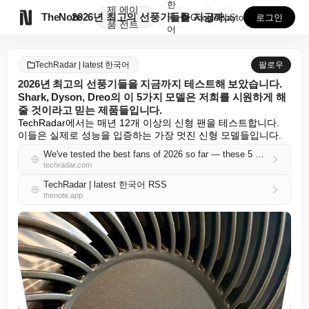
한
제
에이

TheNote
2026년 최고의 선풍기들을 지금까지 테스트해 보았습니...
국
GooglePlay
AppStore
로그인
품
전트
어
TechRadar | latest 한국어
팔로우
2026년 최고의 선풍기들을 지금까지 테스트해 보았습니다.
Shark, Dyson, Dreo의 이 5가지 모델은 저희를 시원하게 해
줄 것이라고 믿는 제품들입니다.
TechRadar에서는 매년 12개 이상의 신형 팬을 테스트합니다. 
이들은 실제로 성능을 입증하는 가장 멋진 신형 모델들입니다.
We've tested the best fans of 2026 so far — these 5 models from Shark, Dyson, and Dreo are the ones we trust to actually keep us cool
techradar.com
TechRadar | latest 한국어 RSS
thenote.app