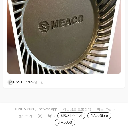
RSS Hunter
•
7월 8일
© 2015-2026, TheNote.app
·
개인정보 보호정책
·
이용 약관
·
갤럭시 스토어
 AppStore
문의하기
·
·
·
 MacOS