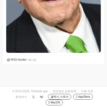
RSS Hunter
•
7월 2일
© 2015-2026, TheNote.app
·
개인정보 보호정책
·
이용 약관
·
갤럭시 스토어
 AppStore
문의하기
·
·
·
 MacOS