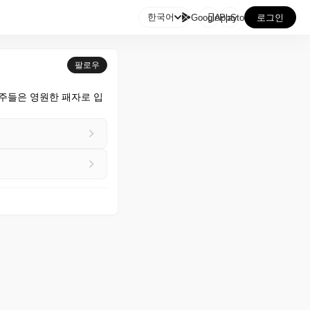

한국어
GooglePlay
AppStore
로그인
팔로우
 다른 주들은 영원한 패자로 입