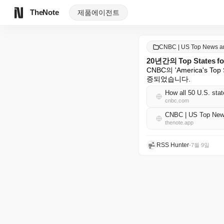
TheNote
제품
에이전트
CNBC | US Top News 
20년간의 Top States 
CNBC의 'America's 
증되었습니다.
How all 50 U.S. sta
cnbc.com
CNBC | US Top Ne
thenote.app
RSS Hunter
•
7월 9일