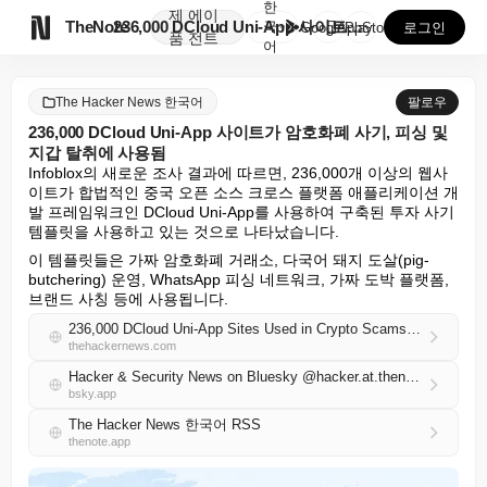
한
제
에이

TheNote
236,000 DCloud Uni-App 사이트가 암호...
국
GooglePlay
AppStore
로그인
품
전트
어
The Hacker News 한국어
팔로우
236,000 DCloud Uni-App 사이트가 암호화폐 사기, 피싱 및
지갑 탈취에 사용됨
Infoblox의 새로운 조사 결과에 따르면, 236,000개 이상의 웹사
이트가 합법적인 중국 오픈 소스 크로스 플랫폼 애플리케이션 개
발 프레임워크인 DCloud Uni-App를 사용하여 구축된 투자 사기 
템플릿을 사용하고 있는 것으로 나타났습니다.
이 템플릿들은 가짜 암호화폐 거래소, 다국어 돼지 도살(pig-
butchering) 운영, WhatsApp 피싱 네트워크, 가짜 도박 플랫폼, 
브랜드 사칭 등에 사용됩니다.
236,000 DCloud Uni-App Sites Used in Crypto Scams, Phishing, and Wallet Drainers
thehackernews.com
Hacker & Security News on Bluesky @hacker.at.thenote.app
bsky.app
The Hacker News 한국어 RSS
thenote.app