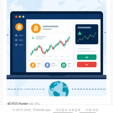
RSS Hunter
•
6월 29일
© 2015-2026, TheNote.app
·
개인정보 보호정책
·
이용 약관
·