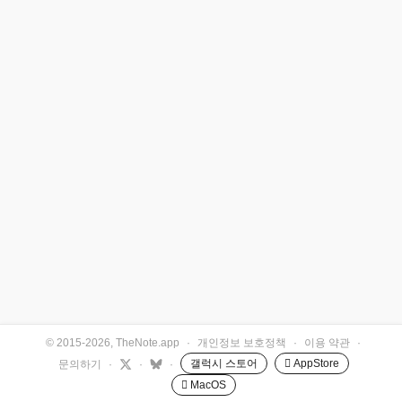
© 2015-2026, TheNote.app
·
개인정보 보호정책
·
이용 약관
·
갤럭시 스토어
 AppStore
문의하기
·
·
·
 MacOS