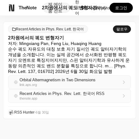
한
제
에이

TheNote
2차원에서의 궤도 변형자기
국
GooglePlay
AppStore
로그인
품
전트
어
Recent Articles in Phys. Rev. Lett. 한국어
팔로우
2차원에서의 궤도 변형자기
저자: Mingxiang Pan, Feng Liu, Huaqing Huang

순수 궤도 자유도의 대칭 보호 자기 질서인 궤도 알터자기학의 
개념을 소개합니다. 이는 실제 공간에서 순서화된 반평행 궤도 
자기 모멘트로 특징지어지지만, 스핀 알터자기학과 유사하게 운
동량 의존적인 궤도 밴드 분할을 특징으로 합니다. m… [Phys. 
Rev. Lett. 137, 016702] 2026년 6월 30일 화요일 발행
Orbital Altermagnetism in Two Dimensions
link.aps.org
Recent Articles in Phys. Rev. Lett. 한국어 RSS
thenote.app
RSS Hunter
•
6월 30일