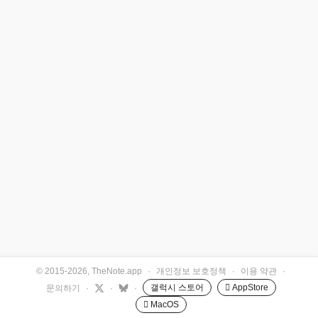
© 2015-2026, TheNote.app
·
개인정보 보호정책
·
이용 약관
·
갤럭시 스토어
 AppStore
문의하기
·
·
·
 MacOS