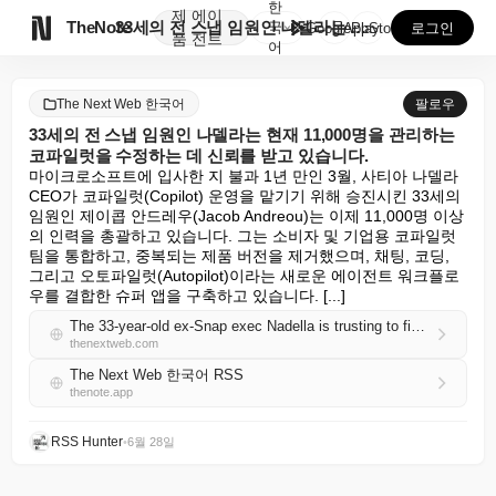
한
제
에이

TheNote
33세의 전 스냅 임원인 나델라는 현재 11,000명을...
국
GooglePlay
AppStore
로그인
품
전트
어
The Next Web 한국어
팔로우
33세의 전 스냅 임원인 나델라는 현재 11,000명을 관리하는
코파일럿을 수정하는 데 신뢰를 받고 있습니다.
마이크로소프트에 입사한 지 불과 1년 만인 3월, 사티아 나델라 
CEO가 코파일럿(Copilot) 운영을 맡기기 위해 승진시킨 33세의 
임원인 제이콥 안드레우(Jacob Andreou)는 이제 11,000명 이상
의 인력을 총괄하고 있습니다. 그는 소비자 및 기업용 코파일럿 
팀을 통합하고, 중복되는 제품 버전을 제거했으며, 채팅, 코딩, 
그리고 오토파일럿(Autopilot)이라는 새로운 에이전트 워크플로
우를 결합한 슈퍼 앱을 구축하고 있습니다. [...]
The 33-year-old ex-Snap exec Nadella is trusting to fix Copilot now oversees 11,000 people
thenextweb.com
The Next Web 한국어 RSS
thenote.app
RSS Hunter
•
6월 28일