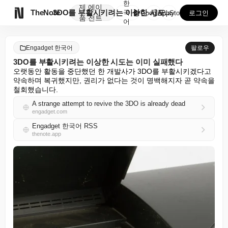
한
제
에이

TheNote
3DO를 부활시키려는 이상한 시도는 이미 실패했다
국
GooglePlay
AppStore
로그인
품
전트
어
Engadget 한국어
팔로우
3DO를 부활시키려는 이상한 시도는 이미 실패했다
오랫동안 활동을 중단했던 한 개발사가 3DO를 부활시키겠다고 
약속하며 복귀했지만, 권리가 없다는 것이 명백해지자 곧 약속을 
철회했습니다.
A strange attempt to revive the 3DO is already dead
engadget.com
Engadget 한국어 RSS
thenote.app