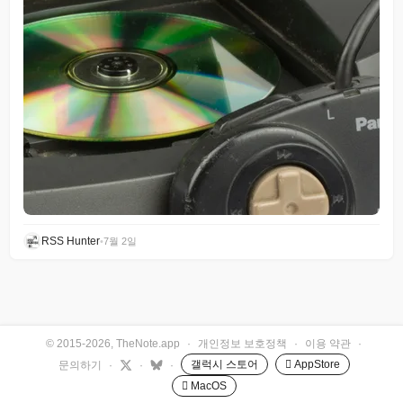
RSS Hunter
•
7월 2일
© 2015-2026, TheNote.app
·
개인정보 보호정책
·
이용 약관
·
갤럭시 스토어
 AppStore
문의하기
·
·
·
 MacOS