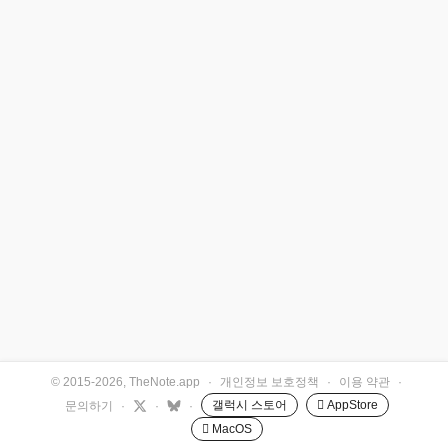
© 2015-2026, TheNote.app
·
개인정보 보호정책
·
이용 약관
·
갤럭시 스토어
 AppStore
문의하기
·
·
·
 MacOS