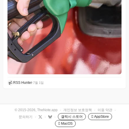
RSS Hunter
•
7월 1일
© 2015-2026, TheNote.app
·
개인정보 보호정책
·
이용 약관
·
갤럭시 스토어
 AppStore
문의하기
·
·
·
 MacOS