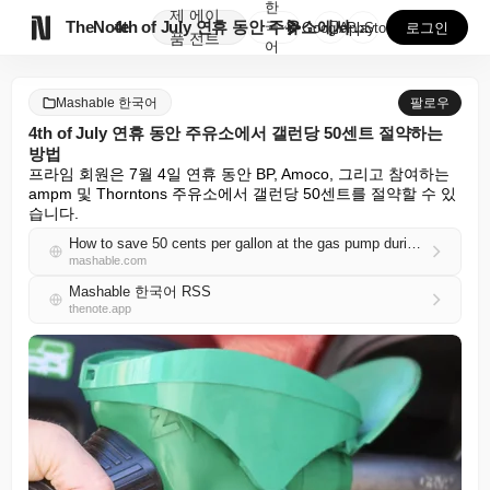
한
제
에이

TheNote
4th of July 연휴 동안 주유소에서 갤런당 50...
국
GooglePlay
AppStore
로그인
품
전트
어
Mashable 한국어
팔로우
4th of July 연휴 동안 주유소에서 갤런당 50센트 절약하는
방법
프라임 회원은 7월 4일 연휴 동안 BP, Amoco, 그리고 참여하는 
ampm 및 Thorntons 주유소에서 갤런당 50센트를 절약할 수 있
습니다.
How to save 50 cents per gallon at the gas pump during 4th of July weekend
mashable.com
Mashable 한국어 RSS
thenote.app